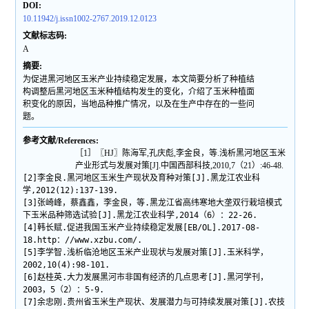
DOI:
10.11942/j.issn1002-2767.2019.12.0123
文献标志码:
A
摘要:
为促进黑河地区玉米产业持续稳定发展，本文简要分析了种植结
构调整后黑河地区玉米种植结构发生的变化，介绍了玉米种植面
积变化的原因，当地品种推广情况，以及在生产中存在的一些问
题。
参考文献/References:
［1］〖HJ〗陈海军,孔庆彪,李金良，等.浅析黑河地区玉米
产业形式与发展对策[J].中国西部科技,2010,7（21）:46-48.
[2]李金良.黑河地区玉米生产现状及育种对策[J].黑龙江农业科
学,2012(12):137-139.
[3]张崎峰，蔡鑫鑫，李金良，等.黑龙江省高纬寒地大垄双行栽培模式
下玉米品种筛选试验[J].黑龙江农业科学,2014（6）：22-26.
[4]韩长赋.促进我国玉米产业持续稳定发展[EB/OL].2017-08-
18.http：//www.xzbu.com/.
[5]李学智.浅析临沧地区玉米产业现状与发展对策[J].玉米科学，
2002,10(4):98-101.
[6]赵桂英.大力发展黑河市非国有经济的几点思考[J].黑河学刊，
2003，5（2）：5-9.
[7]余忠刚.贵州省玉米生产现状、发展潜力与可持续发展对策[J].农技