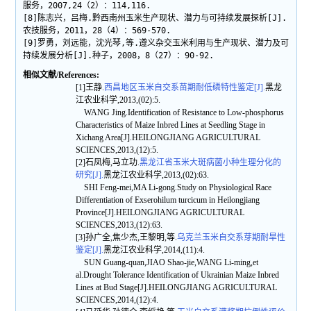
服务，2007,24（2）：114,116.
[8]陈志兴，吕梅.黔西南州玉米生产现状、潜力与可持续发展探析[J].
农技服务，2011，28（4）：569-570.
[9]罗勇，刘远能，沈光琴,等.遵义杂交玉米利用与生产现状、潜力及可
持续发展分析[J].种子，2008，8（27）：90-92.
相似文献/References:
[1]王静.
西昌地区玉米自交系苗期耐低磷特性鉴定[J].
黑龙
江农业科学,2013,(02):5.
WANG Jing.Identification of Resistance to Low-phosphorus
Characteristics of Maize Inbred Lines at Seedling Stage in
Xichang Area[J].HEILONGJIANG AGRICULTURAL
SCIENCES,2013,(12):5.
[2]石凤梅,马立功.
黑龙江省玉米大斑病菌小种生理分化的
研究[J].
黑龙江农业科学,2013,(02):63.
SHI Feng-mei,MA Li-gong.Study on Physiological Race
Differentiation of Exserohilum turcicum in Heilongjiang
Province[J].HEILONGJIANG AGRICULTURAL
SCIENCES,2013,(12):63.
[3]孙广全,焦少杰,王黎明,等.
乌克兰玉米自交系芽期耐旱性
鉴定[J].
黑龙江农业科学,2014,(11):4.
SUN Guang-quan,JIAO Shao-jie,WANG Li-ming,et
al.Drought Tolerance Identification of Ukrainian Maize Inbred
Lines at Bud Stage[J].HEILONGJIANG AGRICULTURAL
SCIENCES,2014,(12):4.