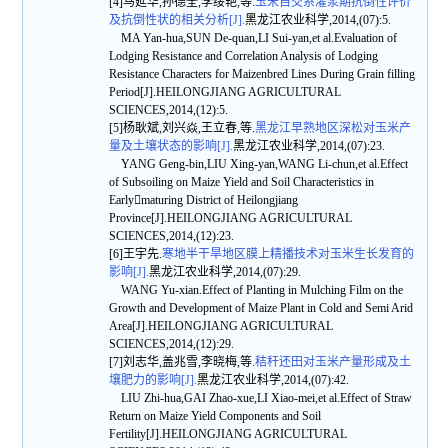
[4]马延华,孙德全,李绥艳,等.
玉米自交系灌浆期抗倒性评价
及抗倒性状的相关分析[J].
黑龙江农业科学,2014,(07):5.
MA Yan-hua,SUN De-quan,LI Sui-yan,et al.Evaluation of
Lodging Resistance and Correlation Analysis of Lodging
Resistance Characters for Maizenbred Lines During Grain filling
Period[J].HEILONGJIANG AGRICULTURAL
SCIENCES,2014,(12):5.
[5]杨耿斌,刘兴焱,王立春,等.
黑龙江早熟地区深松对玉米产
量及土壤状态的影响[J].
黑龙江农业科学,2014,(07):23.
YANG Geng-bin,LIU Xing-yan,WANG Li-chun,et al.Effect
of Subsoiling on Maize Yield and Soil Characteristics in
Earlymaturing District of Heilongjiang
Province[J].HEILONGJIANG AGRICULTURAL
SCIENCES,2014,(12):23.
[6]王宇先.
寒地半干旱地区膜上精播技术对玉米生长发育的
影响[J].
黑龙江农业科学,2014,(07):29.
WANG Yu-xian.Effect of Planting in Mulching Film on the
Growth and Development of Maize Plant in Cold and Semi Arid
Area[J].HEILONGJIANG AGRICULTURAL
SCIENCES,2014,(12):29.
[7]刘志华,盖兆雪,李晓梅,等.
秸秆还田对玉米产量形成及土
壤肥力的影响[J].
黑龙江农业科学,2014,(07):42.
LIU Zhi-hua,GAI Zhao-xue,LI Xiao-mei,et al.Effect of Straw
Return on Maize Yield Components and Soil
Fertility[J].HEILONGJIANG AGRICULTURAL