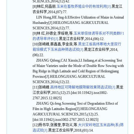
SCIENCES,2014,(12):42.
[8]林红,何晶丽.
玉米在畜牧养殖业中的有效利用[J].
黑龙江
农业科学,2014,(07):77.
LIN Hong,HE Jing-li.Effective Utilization of Maize in Animal
Husbandry[J].HEILONGJIANG AGRICULTURAL
SCIENCES,2014,(12):77.
[9]林 红,孙德全,李绥艳,等.
玉米单倍体诱导系对不同类群F1
的诱导率评价[J].
黑龙江农业科学,2014,(06):12.
[10]张崎峰,蔡鑫鑫,李金良,等.
黑龙江省高纬寒地大垄双行
栽培模式下玉米品种筛选试验[J].
黑龙江农业科学,2014,
(06):22.
ZHANG Qifeng,CAI Xinxin,LI Jinliang,et al.Screening Test
of Maize Varieties under the Mode of Double Row Sowing with
Big Ridge in High Latitude and Cold Region of Heilongjiang
Province[J].HEILONGJIANG AGRICULTURAL
SCIENCES,2014,(12):22.
[11]张崎峰.
高纬地区可降解地膜降解效果筛选试验[J].
黑龙
江农业科学,2015,(12):25.[doi:10.11942/j.issn1002-
2767.2015.12.0025]
ZHANG Qi-feng.Screening Test of Degradation Effect of
Film in High Latitudes Region[J].HEILONGJIANG
AGRICULTURAL SCIENCES,2015,(12):25.
[doi:10.11942/j.issn1002-2767.2015.12.0025]
[12]杨书华,张雅奎,李功义,等.
大兴安岭地区玉米品种(系)筛
选试验[J].
黑龙江农业科学,2018,(01):14.