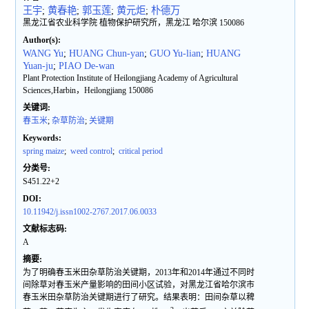
王宇
;
黄春艳
;
郭玉莲
;
黄元炬
;
朴德万
黑龙江省农业科学院 植物保护研究所，黑龙江 哈尔滨 150086
Author(s):
WANG Yu
;
HUANG Chun-yan
;
GUO Yu-lian
;
HUANG
Yuan-ju
;
PIAO De-wan
Plant Protection Institute of Heilongjiang Academy of Agricultural
Sciences,Harbin，Heilongjiang 150086
关键词:
春玉米
;
杂草防治
;
关键期
Keywords:
spring maize
;
weed control
;
critical period
分类号:
S451.22+2
DOI:
10.11942/j.issn1002-2767.2017.06.0033
文献标志码:
A
摘要:
为了明确春玉米田杂草防治关键期，2013年和2014年通过不同时
间除草对春玉米产量影响的田间小区试验，对黑龙江省哈尔滨市
春玉米田杂草防治关键期进行了研究。结果表明：田间杂草以稗