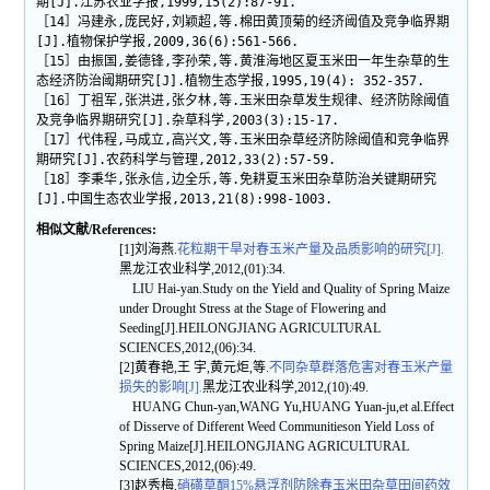
期[J].江苏农业学报,1999,15(2):87-91.
［14］冯建永,庞民好,刘颖超,等.棉田黄顶菊的经济阈值及竞争临界期
[J].植物保护学报,2009,36(6):561-566.
［15］由振国,姜德锋,李孙荣,等.黄淮海地区夏玉米田一年生杂草的生
态经济防治阈期研究[J].植物生态学报,1995,19(4): 352-357.
［16］丁祖军,张洪进,张夕林,等.玉米田杂草发生规律、经济防除阈值
及竞争临界期研究[J].杂草科学,2003(3):15-17.
［17］代伟程,马成立,高兴文,等.玉米田杂草经济防除阈值和竞争临界
期研究[J].农药科学与管理,2012,33(2):57-59.
［18］李秉华,张永信,边全乐,等.免耕夏玉米田杂草防治关键期研究
[J].中国生态农业学报,2013,21(8):998-1003.
相似文献/References:
[1]刘海燕.
花粒期干旱对春玉米产量及品质影响的研究[J].
黑龙江农业科学,2012,(01):34.
LIU Hai-yan.Study on the Yield and Quality of Spring Maize
under Drought Stress at the Stage of Flowering and
Seeding[J].HEILONGJIANG AGRICULTURAL
SCIENCES,2012,(06):34.
[2]黄春艳,王 宇,黄元炬,等.
不同杂草群落危害对春玉米产量
损失的影响[J].
黑龙江农业科学,2012,(10):49.
HUANG Chun-yan,WANG Yu,HUANG Yuan-ju,et al.Effect
of Disserve of Different Weed Communitieson Yield Loss of
Spring Maize[J].HEILONGJIANG AGRICULTURAL
SCIENCES,2012,(06):49.
[3]赵秀梅.
硝磺草酮15%悬浮剂防除春玉米田杂草田间药效