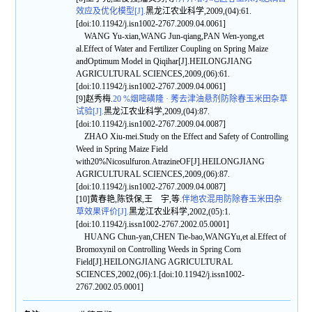
效应及优化模型[J].
黑龙江农业科学,2009,(04):61.
[doi:10.11942/j.isn1002-2767.2009.04.0061]
WANG Yu-xian,WANG Jun-qiang,PAN Wen-yong,et
al.Effect of Water and Fertilizer Coupling on Spring Maize
andOptimum Model in Qiqihar[J].HEILONGJIANG
AGRICULTURAL SCIENCES,2009,(06):61.
[doi:10.11942/j.isn1002-2767.2009.04.0061]
[9]赵秀梅.
20 %烟嘧磺隆 · 莠去津油悬剂防除春玉米田杂草
试验[J].
黑龙江农业科学,2009,(04):87.
[doi:10.11942/j.isn1002-2767.2009.04.0087]
ZHAO Xiu-mei.Study on the Effect and Safety of Controlling
Weed in Spring Maize Field
with20%Nicosulfuron.AtrazineOF[J].HEILONGJIANG
AGRICULTURAL SCIENCES,2009,(06):87.
[doi:10.11942/j.isn1002-2767.2009.04.0087]
[10]黄春艳,陈铁保,王 宇,等.
伴地农混用防除春玉米田杂
草效果评价[J].
黑龙江农业科学,2002,(05):1.
[doi:10.11942/j.issn1002-2767.2002.05.0001]
HUANG Chun-yan,CHEN Tie-bao,WANGYu,et al.Effect of
Bromoxynil on Controlling Weeds in Spring Corn
Field[J].HEILONGJIANG AGRICULTURAL
SCIENCES,2002,(06):1.[doi:10.11942/j.issn1002-
2767.2002.05.0001]