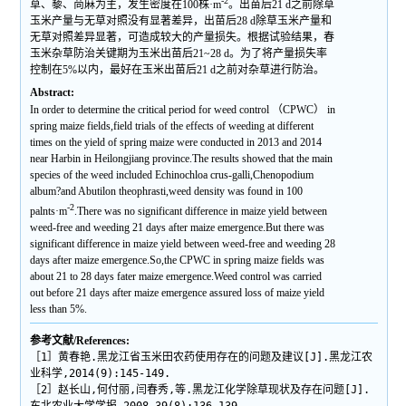
-2
草、藜、苘麻为主，发生密度在100株·m
。出苗后21 d之前除草
玉米产量与无草对照没有显著差异，出苗后28 d除草玉米产量和
无草对照差异显著，可造成较大的产量损失。根据试验结果，春
玉米杂草防治关键期为玉米出苗后21~28 d。为了将产量损失率
控制在5%以内，最好在玉米出苗后21 d之前对杂草进行防治。
Abstract:
In order to determine the critical period for weed control （CPWC） in
spring maize fields,field trials of the effects of weeding at different
times on the yield of spring maize were conducted in 2013 and 2014
near Harbin in Heilongjiang province.The results showed that the main
species of the weed included
Echinochloa crus-galli,Chenopodium
album
?and
Abutilon theophrasti
,weed density was found in 100
-2
palnts·m
.There was no significant difference in maize yield between
weed-free and weeding 21 days after maize emergence.But there was
significant difference in maize yield between weed-free and weeding 28
days after maize emergence.So,the CPWC in spring maize fields was
about 21 to 28 days fater maize emergence.Weed control was carried
out before 21 days after maize emergence assured loss of maize yield
less than 5%.
参考文献/References:
［1］黄春艳.黑龙江省玉米田农药使用存在的问题及建议[J].黑龙江农
业科学,2014(9):145-149.
［2］赵长山,何付丽,闫春秀,等.黑龙江化学除草现状及存在问题[J].