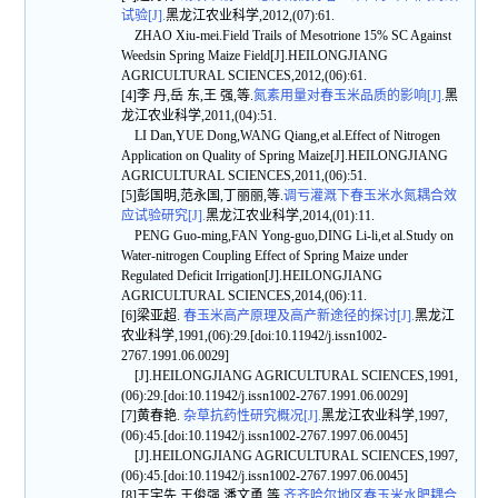
试验[J].
黑龙江农业科学,2012,(07):61.
ZHAO Xiu-mei.Field Trails of Mesotrione 15% SC Against
Weedsin Spring Maize Field[J].HEILONGJIANG
AGRICULTURAL SCIENCES,2012,(06):61.
[4]李 丹,岳 东,王 强,等.
氮素用量对春玉米品质的影响[J].
黑
龙江农业科学,2011,(04):51.
LI Dan,YUE Dong,WANG Qiang,et al.Effect of Nitrogen
Application on Quality of Spring Maize[J].HEILONGJIANG
AGRICULTURAL SCIENCES,2011,(06):51.
[5]彭国明,范永国,丁丽丽,等.
调亏灌溉下春玉米水氮耦合效
应试验研究[J].
黑龙江农业科学,2014,(01):11.
PENG Guo-ming,FAN Yong-guo,DING Li-li,et al.Study on
Water-nitrogen Coupling Effect of Spring Maize under
Regulated Deficit Irrigation[J].HEILONGJIANG
AGRICULTURAL SCIENCES,2014,(06):11.
[6]梁亚超.
春玉米高产原理及高产新途径的探讨[J].
黑龙江
农业科学,1991,(06):29.[doi:10.11942/j.issn1002-
2767.1991.06.0029]
[J].HEILONGJIANG AGRICULTURAL SCIENCES,1991,
(06):29.[doi:10.11942/j.issn1002-2767.1991.06.0029]
[7]黄春艳.
杂草抗药性研究概况[J].
黑龙江农业科学,1997,
(06):45.[doi:10.11942/j.issn1002-2767.1997.06.0045]
[J].HEILONGJIANG AGRICULTURAL SCIENCES,1997,
(06):45.[doi:10.11942/j.issn1002-2767.1997.06.0045]
[8]王宇先,王俊强,潘文勇,等.
齐齐哈尔地区春玉米水肥耦合