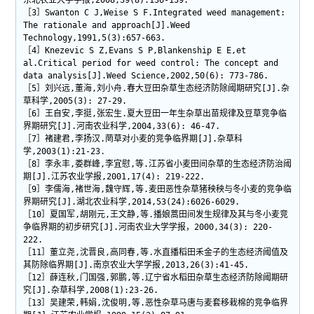
东北农业大学学报,2008,39(8):136-139.
［3］Swanton C J,Weise S F.Integrated weed management:
The rationale and approach[J].Weed
Technology,1991,5(3):657-663.
［4］Knezevic S Z,Evans S P,Blankenship E E,et
al.Critical period for weed control: The concept and
data analysis[J].Weed Science,2002,50(6): 773-786.
［5］刘兴远,董海,刘小舟.春大豆田杂草生态经济防除阈期研究[J].杂
草科学,2005(3): 27-29.
［6］王自安,李挺,张宏生.夏大豆田一年生杂草出苗规律及豆草竞争临
界期研究[J].河南农业科学,2004,33(6): 46-47.
［7］褚建君,李扬汉.菵草对小麦的竞争临界期[J].杂草科
学,2003(1):21-23.
［8］李永丰,娄群峰,李宜慰,等.江苏省小麦田间杂草的生态经济防治阈
期[J].江苏农业学报,2001,17(4): 219-222.
［9］李儒海,褚世海,魏守辉,等.麦田恶性杂草猪秧秧与冬小麦的竞争临
界期研究[J].湖北农业科学,2014,53(24):6026-6029.
［10］夏国军,胡刚元,王文静,等.播娘蒿田间发生规律及其与冬小麦竞
争临界期的初步研究[J].河南农业大学学报，2000,34(3): 220-
222.
［11］董立尧,沈晋良,高同春,等.水直播稻田禾金子的生态经济阈值及
其防除临界期[J].南京农业大学学报,2013,26(3):41-45.
［12］薛连秋,门国强,郭鹏,等.辽宁省水稻田杂草生态经济防除阈期研
究[J].杂草科学,2008(1):23-26.
［13］吴建荣,韩娟,沈俊明,等.恶性杂草马唐与麦套移栽棉的竞争临界