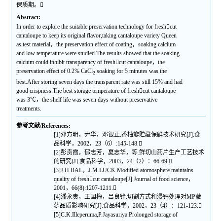
保质期。
Abstract:
In order to explore the suitable preservation technology for freshcut
cantaloupe to keep its original flavor,taking cantaloupe variety Queen
as test material，the preservation effect of coating，soaking calcium
and low temperature were studied.The results showed that the soaking
calcium could inhibit transparency of freshcut cantaloupe，the
preservation effect of 0.2% CaCl
soaking for 5 minutes was the
2
best.After storing seven days the transparent rate was still 15% and had
good crispness.The best storage temperature of freshcut cantaloupe
was 3℃，the shelf life was seven days without preservative
treatments.
参考文献/References:
[1]邓方明，尹华，邓银正.香柚瓣贮藏保鲜技术研究[J].食
品科学，2002，23（6）:145-148.
[2]彭贵霞，郁志芳，夏志华，等.鲜切山药片生产工艺技术
的研究[J].食品科学，2003，24（2）：66-69.
[3]J.H.BAL，J.M.LUCK.Modified atomosphere maintains
quality of freshcut cantaloupe[J].Journal of food science，
2001，66(8):1207-1211.
[4]潘永贵，王国梅，吕良铨.切割方式和浸钙处理对MP菠
萝品质影响研究[J].食品科学，2002，23（4）：121-123.
[5]C.K.Illeperuma,P.Jayasuriya.Prolonged storage of