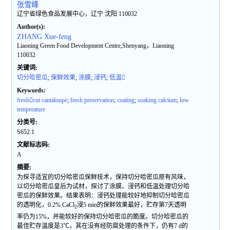
张雪峰
辽宁省绿色食品发展中心，辽宁 沈阳 110032
Author(s):
ZHANG Xue-feng
Liaoning Green Food Development Centre,Shenyang，Liaoning
110032
关键词:
切分哈密瓜
;
保鲜效果
;
涂膜
;
浸钙
;
低温
Keywords:
freshcut cantaloupe
;
fresh preservation
;
coating
;
soaking calcium
;
low
temperature
分类号:
S652.1
文献标志码:
A
摘要:
为探寻适宜的切分哈密瓜保鲜技术，保持切分哈密瓜原有风味，
以切分哈密瓜皇后为试材，探讨了涂膜、浸钙和低温处理切分哈
密瓜的保鲜效果。结果表明：浸钙处理能较好地抑制切分哈密瓜
的透明化，0.2% CaCl
浸5 min的保鲜效果最好，贮存第7天透明
2
率仍为15%，并能较好的保持切分哈密瓜的脆度。切分哈密瓜的
最佳贮存温度是3℃，其在没有经防腐处理的条件下，仍有7 d的