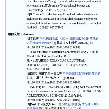
‘Karuthacolomban’Mango by modified atmosphere packaging at
low temperature[J].Journal of Horticultural Science and
Biotechnology，2002，77(2):153-157.
[6]H.Corwin,T.H.Shellhammer.Combined carbon dioxide and
high pressure inactivation of pectin Methylesterase,polyphenol
oxidase,lactobacillus plantarum and escherichia coli[J].Journal of
food SCI，2002(2):697710.
相似文献/References:
[1]李德辉.
不同浓度的Al2（SO4）3和KH2PO4对玫瑰鲜
切花保鲜效果的研究[J].
黑龙江农业科学,2016,(02):81.
[doi:10.11942/j.issn1002-2767.2016.02.0081]
LI De hui.Effect of Different Concentrations of Al2（SO4）
3and KH2PO4 on Fresh Cut Rose
Flowers[J].HEILONGJIANG AGRICULTURAL
SCIENCES,2016,(07):81.[doi:10.11942/j.issn1002-
2767.2016.02.0081]
[2]谭萍,黄肇宇,周兴文,等.
不同保鲜剂对月季保鲜效果的
影响[J].
黑龙江农业科学,2015,(03):104.
[doi:10.11942/j.issn1002-2767.2015.03.0104]
TAN Ping,HUANG Zhao-yu,ZHOU Xing-wen,et al.Effect of
Different Preservatives on Rosa Chinensis[J].HEILONGJIANG
AGRICULTURAL SCIENCES,2015,(07):104.
[doi:10.11942/j.issn1002-2767.2015.03.0104]
[3]杨宇,许铭峻,吴姝菊.
不同保鲜剂对现代月季品种卡罗拉
的保鲜效果[J].
黑龙江农业科学,2019,(02):57.