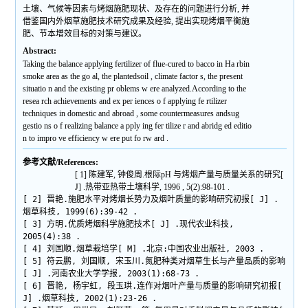
土壤、气候等因素与烤烟施肥现状、及存在的问题进行分析, 并
借鉴国内外烟草施肥技术研究成果及经验, 提出实现烤烟平衡施
肥、节本增效目标的对策与建议。
Abstract:
Taking the balance applying fertilizer of flue-cured to bacco in Ha rbin
smoke area as the go al, the plantedsoil , climate factor s, the present
situatio n and the existing pr oblems w ere analyzed.According to the
resea rch achievements and ex per iences o f applying fe rtilizer
techniques in domestic and abroad , some countermeasures andsug
gestio ns o f realizing balance a pply ing fer tilize r and abridg ed editio
n to impro ve efficiency w ere put fo rw ard .
参考文献/References:
[ 1] 陈建军, 钟俊周.根际pH 与烤烟产量与质量关系的研究[
J] .热带亚热带土壤科学, 1996 , 5(2):98-101 .
[ 2] 晋艳.施肥水平对烤烟长势力及烟叶质量的影响研究初报[ J] .
烟草科技, 1999(6):39-42 .
[ 3] 方明.优质烤烟科学施肥技术[ J] .现代农业科技,
2005(4):38 .
[ 4] 刘国顺.烟草栽培学[ M] .北京:中国农业出版社, 2003 .
[ 5] 符云鹏, 刘国顺, 宋玉川.氮肥种类对烟草生长与产量品质的影响
[ J] .河南农业大学学报, 2003(1):68-73 .
[ 6] 晋艳, 杨宇虹, 段玉珙.连作对烟叶产量与质量的影响研究初报[
J] .烟草科技, 2002(1):23-26 .