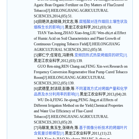
Agaric Bran Organic Fertilizer on Dry Matters of Fluecured
Tobacco[J].HEILONGJIANG AGRICULTURAL
SCIENCES,2014,(05):51.
[4]田艳洪,赵晓锋,刘文志,等.
腐殖酸对连作烟田土壤性状及
烟株生长的影响[J].
黑龙江农业科学,2012,(03):58.
TIAN Yan-hong,ZHAO Xiao-feng,LIU Wen-zhi,et al.Effect
of Humic Acid on Soil Characteristics and Plant Growth of
Continuous Cropping Tobacco Field[J].HEILONGJIANG
AGRICULTURAL SCIENCES,2012,(05):58.
[5]郭仁宁,任常在,冯新伟.
变频回热式热泵烤烟房的研究[J].
黑龙江农业科学,2012,(03):139.
GUO Ren-ning,REN Chang-zai,FENG Xin-wei.Research on
Frequency Conversion Regenerative Heat Pump Cured Tobacco
Room[J].HEILONGJIANG AGRICULTURAL
SCIENCES,2012,(05):139.
[6]武德里,封洁琼,彭静,等.
不同灌溉方式对烤烟产量和化学
品质及水分利用率的影响[J].
黑龙江农业科学,2013,(04):20.
WU De-li,FENG Jie-qiong,PENG Jing,et al.Effects of
Different Irrigation Method on the Yield,Chemical Properties
and Water Use Efficiency of Flue-Cured
Tobacco[J].HEILONGJIANG AGRICULTURAL
SCIENCES,2013,(05):20.
[7]马献发,焦玉生,张继舟,等.
基于图像分析技术的烤烟叶片
含氮量诊断模型[J].
黑龙江农业科学,2011,(11):23.