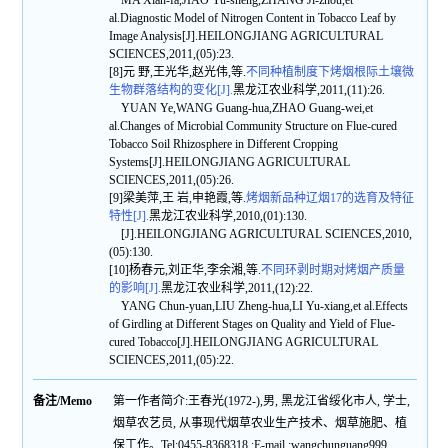
MA Xian-fa,JIAO Yu-sheng,ZHANG Ji-zhou,et
al.Diagnostic Model of Nitrogen Content in Tobacco Leaf by
Image Analysis[J].HEILONGJIANG AGRICULTURAL
SCIENCES,2011,(05):23.
[8]元 野,王光华,赵光伟,等.
不同种植制度下烤烟根际土壤微
生物群落结构的变化[J].
黑龙江农业科学,2011,(11):26.
YUAN Ye,WANG Guang-hua,ZHAO Guang-wei,et
al.Changes of Microbial Community Structure on Flue-cured
Tobacco Soil Rhizosphere in Different Cropping
Systems[J].HEILONGJIANG AGRICULTURAL
SCIENCES,2011,(05):26.
[9]梁美萍,王 岩,申艳霞,等.
烤烟新品种辽烟17的选育及特征
特性[J].
黑龙江农业科学,2010,(01):130.
[J].HEILONGJIANG AGRICULTURAL SCIENCES,2010,
(05):130.
[10]杨春元,刘正华,李余湘,等.
不同环剥时期对烤烟产质量
的影响[J].
黑龙江农业科学,2011,(12):22.
YANG Chun-yuan,LIU Zheng-hua,LI Yu-xiang,et al.Effects
of Girdling at Different Stages on Quality and Yield of Flue-
cured Tobacco[J].HEILONGJIANG AGRICULTURAL
SCIENCES,2011,(05):22.
备注/Memo
第一作者简介:王春光(1972-),男, 黑龙江省绥化市人, 学士,
烟草农艺员, 从事现代烟草农业生产技术、烟草施肥、植
保工作。Tel:0455-8368318 ;E-mail :wangchunguang999