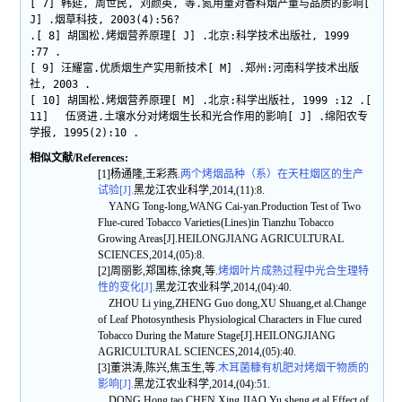
[ 7] 韩延, 周世民, 刘颜英, 等.氮用量对香料烟产量与品质的影响[
J] .烟草科技, 2003(4):56?
.[ 8] 胡国松.烤烟营养原理[ J] .北京:科学技术出版社, 1999
:77 .
[ 9] 汪耀富.优质烟生产实用新技术[ M] .郑州:河南科学技术出版
社, 2003 .
[ 10] 胡国松.烤烟营养原理[ M] .北京:科学出版社, 1999 :12 .[
11] 伍贤进.土壤水分对烤烟生长和光合作用的影响[ J] .绵阳农专
学报, 1995(2):10 .
相似文献/References:
[1]杨通隆,王彩燕.
两个烤烟品种（系）在天柱烟区的生产
试验[J].
黑龙江农业科学,2014,(11):8.
YANG Tong-long,WANG Cai-yan.Production Test of Two
Flue-cured Tobacco Varieties(Lines)in Tianzhu Tobacco
Growing Areas[J].HEILONGJIANG AGRICULTURAL
SCIENCES,2014,(05):8.
[2]周丽影,郑国栋,徐爽,等.
烤烟叶片成熟过程中光合生理特
性的变化[J].
黑龙江农业科学,2014,(04):40.
ZHOU Li ying,ZHENG Guo dong,XU Shuang,et al.Change
of Leaf Photosynthesis Physiological Characters in Flue cured
Tobacco During the Mature Stage[J].HEILONGJIANG
AGRICULTURAL SCIENCES,2014,(05):40.
[3]董洪涛,陈兴,焦玉生,等.
木耳菌糠有机肥对烤烟干物质的
影响[J].
黑龙江农业科学,2014,(04):51.
DONG Hong tao,CHEN Xing,JIAO Yu sheng,et al.Effect of