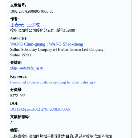
文章编号:
1002-2767(2008)05-0065-03
作者:
王春光
;
王少成
哈尔滨烟叶公司绥化分公司, 绥化152000
Author(s):
WANG Chun-guang
;
WANG Shao-cheng
Suihua Subsidiary Company o f Harbin Tobacco Leaf Company ,
Suihua 152000
关键词:
烤烟
;
平衡施肥
;
策略
Keywords:
flue-cur ed to bacco
;
balance applying fer tilizer
;
stra teg y
分类号:
S572 .062
DOI:
10.11942/j.issn1002-2767.2008.05.0065
文献标志码:
A
摘要:
以探索哈尔滨烟区烤烟平衡施肥为目的, 通过对哈尔滨烟区植烟