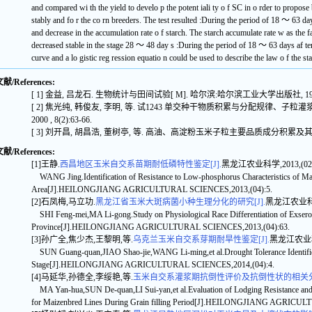
and compared wi th the yield to develo p the potent iali ty o f SC in o rder to propose b
stably and fo r the co rn breeders. The test resulted :During the period of 18 ～ 63 day
and decrease in the accumulation rate o f starch. The starch accumulate rate w as the f
decreased stable in the stage 28 ～ 48 day s :During the period of 18 ～ 63 days af ter
curve and a lo gistic reg ression equatio n could be used to describe the law o f the s
/References:
[ 1] 金益, 吕龙石. 生物统计与田间试验[ M]. 哈尔滨:哈尔滨工业大学出版社, 1998. 
[ 2] 焦光纯, 韩俊友, 李明, 等. 试1243 单交种干物质积累与分配规律、子粒
2000 , 8(2):63-66.
[ 3] 刘开昌, 胡昌浩, 董树亭, 等. 高油、高淀粉玉米子粒主要品质成分积累及其生理生化特性[
/References:
[1]王静.
西昌地区玉米自交系苗期耐低磷特性鉴定[J].
黑龙江农业科学,2013,(02)
WANG Jing.Identification of Resistance to Low-phosphorus Characteristics of Maiz
Area[J].HEILONGJIANG AGRICULTURAL SCIENCES,2013,(04):5.
[2]石凤梅,马立功.
黑龙江省玉米大斑病菌小种生理分化的研究[J].
黑龙江农业科学,2
SHI Feng-mei,MA Li-gong.Study on Physiological Race Differentiation of Exseroh
Province[J].HEILONGJIANG AGRICULTURAL SCIENCES,2013,(04):63.
[3]孙广全,焦少杰,王黎明,等.
乌克兰玉米自交系芽期耐旱性鉴定[J].
黑龙江农业科学,
SUN Guang-quan,JIAO Shao-jie,WANG Li-ming,et al.Drought Tolerance Identificat
Stage[J].HEILONGJIANG AGRICULTURAL SCIENCES,2014,(04):4.
[4]马延华,孙德全,李绥艳,等.
玉米自交系灌浆期抗倒性评价及抗倒性状的相关分析
MA Yan-hua,SUN De-quan,LI Sui-yan,et al.Evaluation of Lodging Resistance and C
for Maizenbred Lines During Grain filling Period[J].HEILONGJIANG AGRICU