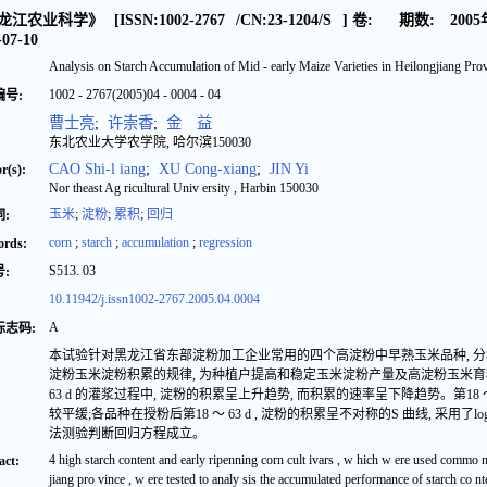
龙江农业科学》
[ISSN:
1002-2767
/CN:
23-1204/S
]
卷:
期数:
2005
-07-10
Analysis on Starch Accumulation of Mid - early Maize Varieties in Heilongjiang Pro
1002 - 2767(2005)04 - 0004 - 04
编号:
曹士亮
;
许崇香
;
金 益
东北农业大学农学院, 哈尔滨150030
CAO Shi-l iang
;
XU Cong-xiang
;
JIN Yi
r(s):
Nor theast Ag ricultural Univ ersity , Harbin 150030
玉米
;
淀粉
;
累积
;
回归
:
corn
;
starch
;
accumulation
;
regression
rds:
S513. 03
:
10.11942/j.issn1002-2767.2005.04.0004
A
标志码:
本试验针对黑龙江省东部淀粉加工企业常用的四个高淀粉中早熟玉米品种, 分析其在
淀粉玉米淀粉积累的规律, 为种植户提高和稳定玉米淀粉产量及高淀粉玉米育种
63 d 的灌浆过程中, 淀粉的积累呈上升趋势, 而积累的速率呈下降趋势。第18 ～ 23
较平缓;各品种在授粉后第18 ～ 63 d , 淀粉的积累呈不对称的S 曲线, 采用了l
法测验判断回归方程成立。
4 high starch content and early ripenning corn cult ivars , w hich w ere used commo nly
act:
jiang pro vince , w ere tested to analy sis the accumulated performance of starch co nt