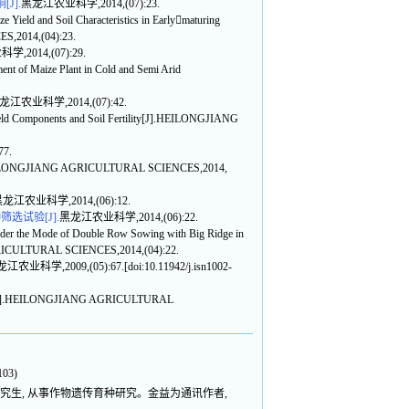
J].
黑龙江农业科学,2014,(07):23.
ield and Soil Characteristics in Earlymaturing
S,2014,(04):23.
2014,(07):29.
t of Maize Plant in Cold and Semi Arid
龙江农业科学,2014,(07):42.
ield Components and Soil Fertility[J].HEILONGJIANG
7.
[J].HEILONGJIANG AGRICULTURAL SCIENCES,2014,
龙江农业科学,2014,(06):12.
试验[J].
黑龙江农业科学,2014,(06):22.
nder the Mode of Double Row Sowing with Big Ridge in
AGRICULTURAL SCIENCES,2014,(04):22.
江农业科学,2009,(05):67.[doi:10.11942/j.isn1002-
Yield[J].HEILONGJIANG AGRICULTURAL
103)
3 级研究生, 从事作物遗传育种研究。金益为通讯作者,