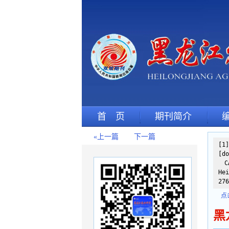
首 页
期刊简介
«上一篇
下一篇
[1
[do
CA
Hei
276
点
黑