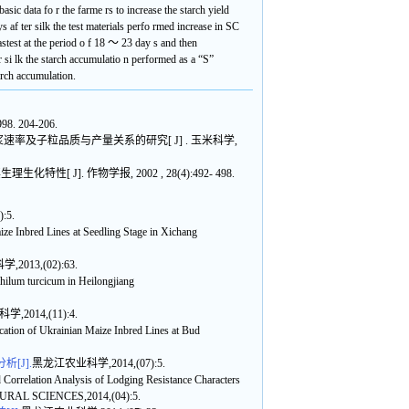
asic data fo r the farme rs to increase the starch yield
s af ter silk the test materials perfo rmed increase in SC
astest at the period o f 18 ～ 23 day s and then
 si lk the starch accumulatio n performed as a “S”
tarch accumulation.
204-206.
灌浆速率及子粒品质与产量关系的研究[ J] . 玉米科学,
 J]. 作物学报, 2002 , 28(4):492- 498.
:5.
e Inbred Lines at Seedling Stage in Xichang
013,(02):63.
ilum turcicum in Heilongjiang
2014,(11):4.
ion of Ukrainian Maize Inbred Lines at Bud
[J].
黑龙江农业科学,2014,(07):5.
orrelation Analysis of Lodging Resistance Characters
LTURAL SCIENCES,2014,(04):5.