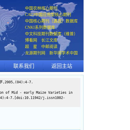
中国农林核心期刊
CACJ中国应用型核心期刊
中国核心期刊（遴选）数据库
CNKI系列数据库
中文科技期刊数据库（维普）
博看网 长江文库
超 星 中邮阅读
龙源期刊网 新华网学术中国
联系我们
返回主站
05,(04):4-7.
on of Mid - early Maize Varieties in
4):4-7.[doi:10.11942/j.issn1002-