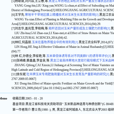
[5]杨耿斌,刘兴焱,王立春,等.
黑龙江早熟地区深松对玉米产量及土壤状态的影响[
YANG Geng-bin,LIU Xing-yan,WANG Li-chun,et al.Effect of Subsoiling on Maize Y
District of Heilongjiang Province[J].HEILONGJIANG AGRICULTURAL SCIENCE
[6]王宇先.
寒地半干旱地区膜上精播技术对玉米生长发育的影响[J].
黑龙江农业科学,
WANG Yu-xian.Effect of Planting in Mulching Film on the Growth and Developmen
Area[J].HEILONGJIANG AGRICULTURAL SCIENCES,2014,(04):29.
[7]刘志华,盖兆雪,李晓梅,等.
秸秆还田对玉米产量形成及土壤肥力的影响[J].
黑
LIU Zhi-hua,GAI Zhao-xue,LI Xiao-mei,et al.Effect of Straw Return on Maize Y
AGRICULTURAL SCIENCES,2014,(04):42.
[8]林红,何晶丽.
玉米在畜牧养殖业中的有效利用[J].
黑龙江农业科学,2014,(07):7
LIN Hong,HE Jing-li.Effective Utilization of Maize in Animal Husbandry
(04):77.
[9]林 红,孙德全,李绥艳,等.
玉米单倍体诱导系对不同类群F1的诱导率评价[J].
黑
[10]张崎峰,蔡鑫鑫,李金良,等.
黑龙江省高纬寒地大垄双行栽培模式下玉米品种筛选
ZHANG Qifeng,CAI Xinxin,LI Jinliang,et al.Screening Test of Maize Varieties u
High Latitude and Cold Region of Heilongjiang Province[J].HEILONGJIANG 
[11]徐东斌.
牡丰牌玉米专用肥施用量对玉米生长发育及产量影响的研究[J].
黑龙
2767.2009.05.0067]
XU Dong-bin.Effect of Maize-specific Fertilizer on Maize Growth and the 
SCIENCES,2009,(04):67.[doi:10.11942/j.isn1002-2767.2009.05.0067]
Memo
收稿日期:2005 - 01 - 20
基金项目:黑龙江省科技攻关资助项目“ 玉米新品种选育与种质创新”(G B04B
第一作者简介:曹士亮(1980 -), 男, 黑龙江省阿城县人, 东北农业大学200