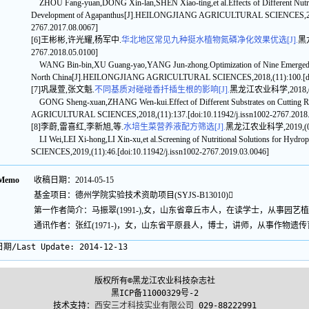
ZHOU Fang-yuan,DONG Xin-lan,SHEN Xiao-ting,et al.Effects of Different Nutrie
Development of Agapanthus[J].HEILONGJIANG AGRICULTURAL SCIENCES,2017,(
2767.2017.08.0067]
[6]王彬彬,许光耀,杨军中.
华北地区常见九种挺水植物氮磷净化效果优选[J].
黑龙
2767.2018.05.0100]
WANG Bin-bin,XU Guang-yao,YANG Jun-zhong.Optimization of Nine Emerged Plant
North China[J].HEILONGJIANG AGRICULTURAL SCIENCES,2018,(11):100.[doi:1
[7]巩晟萱,张文魁.
不同基质对碰碰香扦插生根的影响[J].
黑龙江农业科学,2018,(07):1
GONG Sheng-xuan,ZHANG Wen-kui.Effect of Different Substrates on Cutting R
AGRICULTURAL SCIENCES,2018,(11):137.[doi:10.11942/j.issn1002-2767.2018.
[8]李蔚,雷喜红,李新旭,等.
水培生菜营养液配方筛选[J].
黑龙江农业科学,2019,(03):46
LI Wei,LEI Xi-hong,LI Xin-xu,et al.Screening of Nutritional Solutions for
SCIENCES,2019,(11):46.[doi:10.11942/j.issn1002-2767.2019.03.0046]
Memo
收稿日期：2014-05-15
基金项目：德州学院实验技术资助项目(SYJS-B13010)
第一作者简介：马振翠(1991-),女，山东省章丘市人，在读学士，从事园艺植物栽培研究
通讯作者：张红(1971-)，女，山东省平原县人，博士，讲师，从事作物遗
期/Last Update:
2014-12-13
版权所有©黑龙江农业科技杂志社
黑ICP备11000329号-2
技术支持：
西安三才科技实业有限公司
029-88222991