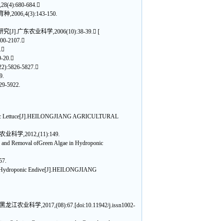
:680-684.
,4(3):143-150.
东农业科学,2006(10):38-39. [
-2107.
.
20.
826-5827.
.
-5922.
oponic Lettuce[J].HEILONGJIANG AGRICULTURAL
科学,2012,(11):149.
and Removal ofGreen Algae in Hydroponic
7.
on Hydroponic Endive[J].HEILONGJIANG
黑龙江农业科学,2017,(08):67.[doi:10.11942/j.issn1002-