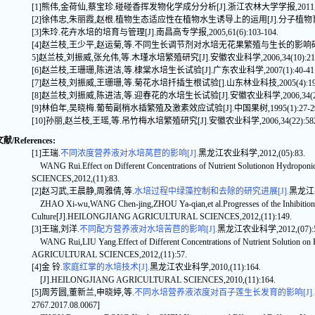
[1]熊伟,金荷仙,蔡宝珍.碰碰香挥发物化学成分分析[J].浙江农林大学学报,2011,28(4)
[2]徐伟忠,朱丽霞,赵根.植物生态适应性在植物水生诱导上的运用[J].分子植物育种,2006
[3]朱玲.花卉水培的培育与管理[J].南昌高专学报,2005,61(6):103-104.
[4]赵兰枝,王少平,赵运菊,等.不同生长调节剂对水培无花果繁殖与生长的影响研究[J].广
5]赵兰枝,刘振威,张允伟,等.木瑾水培繁殖研究[J].安徽农业科学,2006,34(10):2100
[6]赵兰枝,王珊珊,陈进洁,等.棣棠水培生长试验[J].广东农业科学,2007(1):40-41
[7]赵兰枝,刘振威,王珊珊,等.菊花水培扦插生根试验[].山东林业科技,2005(4):19-
[8]赵兰枝,刘振威,陈进洁,等.迎春花的水培生长试验[J].安徽农业科学,2006,34(22):5
[9]林伯年,吴晓梅.葡萄副梢水插繁殖及激素效应试验[J].中国果树,1995(1):27-29
[10]孙丽,赵兰枝,王瑶,等.吊竹梅水培繁殖研究[J].安徽农业科学,2006,34(22):5829
/References:
[1]王瑞.
不同浓度营养液对水培莴苣的影响[J].
黑龙江农业科学,2012,(05):83.
WANG Rui.Effect on Different Concentrations of Nutrient Solutionon Hydr
SCIENCES,2012,(11):83.
[2]赵习武,王晨静,周雅倩,等.
水培过程中绿藻控制和去除的研究进展[J].
黑龙江农业
ZHAO Xi-wu,WANG Chen-jing,ZHOU Ya-qian,et al.Progresses of the Inhibition 
Culture[J].HEILONGJIANG AGRICULTURAL SCIENCES,2012,(11):149.
[3]王瑞,刘洋.
不同配方营养液对水培苦苣的影响[J].
黑龙江农业科学,2012,(07):5
WANG Rui,LIU Yang.Effect of Different Concentrations of Nutrient Solution 
AGRICULTURAL SCIENCES,2012,(11):57.
[4]金 铃.
家庭红掌的水培技术[J].
黑龙江农业科学,2010,(11):164.
[J].HEILONGJIANG AGRICULTURAL SCIENCES,2010,(11):164.
[5]周芳圆,董新兰,申晓婷,等.
不同水培营养液浓度对百子莲生长发育的影响[J].
2767.2017.08.0067]