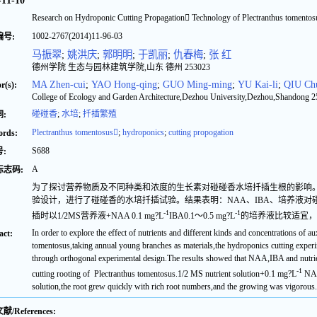
-11-10
Research on Hydroponic Cutting Propagation Technology of Plectranthus tomento
1002-2767(2014)11-96-03
编号:
马振翠
;
姚洪庆
;
郭明明
;
于凯丽
;
仇春梅
;
张 红
德州学院 生态与园林建筑学院,山东 德州 253023
MA Zhen-cui
;
YAO Hong-qing
;
GUO Ming-ming
;
YU Kai-li
;
QIU Ch
r(s):
College of Ecology and Garden Architecture,Dezhou University,Dezhou,Shandong 
碰碰香
;
水培
;
扦插繁殖
:
Plectranthus tomentosus
;
hydroponics
;
cutting propogation
rds:
S688
:
A
标志码:
为了探讨营养物质及不同种类和浓度的生长素对碰碰香水培扦插生根的影响
验设计，进行了碰碰香的水培扦插试验。结果表明：NAA、IBA、培养液
-1
-1
插时以1/2MS营养液+NAA 0.1 mg?L
IBA0.1～0.5 mg?L
的培养液比较适宜，
In order to explore the effect of nutrients and different kinds and concentrations of a
act:
tomentosus,taking annual young branches as materials,the hydroponics cutting expe
through orthogonal experimental design.The results showed that NAA,IBA and nutrien
-1
cutting rooting of Plectranthus tomentosus.1/2 MS nutrient solution+0.1 mg?L
NAA
solution,the root grew quickly with rich root numbers,and the growing was vigorous
/References: