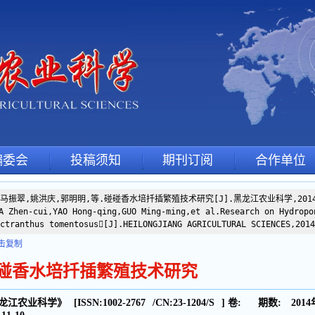
编委会
投稿须知
期刊订阅
合作单位
]马振翠,姚洪庆,郭明明,等.碰碰香水培扦插繁殖技术研究[J].黑龙江农业科学,2014,(
 Zhen-cui,YAO Hong-qing,GUO Ming-ming,et al.Research on Hydropo
ctranthus tomentosus[J].HEILONGJIANG AGRICULTURAL SCIENCES,2014
击复制
碰香水培扦插繁殖技术研究
龙江农业科学》
[ISSN:
1002-2767
/CN:
23-1204/S
]
卷:
期数:
2014