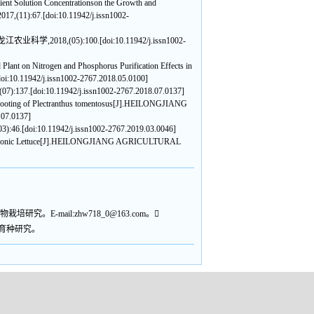
nt Solution Concentrationson the Growth and
11):67.[doi:10.11942/j.issn1002-
江农业科学,2018,(05):100.[doi:10.11942/j.issn1002-
 on Nitrogen and Phosphorus Purification Effects in
0.11942/j.issn1002-2767.2018.05.0100]
37.[doi:10.11942/j.issn1002-2767.2018.07.0137]
ooting of Plectranthus tomentosus[J].HEILONGJIANG
07.0137]
.[doi:10.11942/j.issn1002-2767.2019.03.0046]
 Hydroponic Lettuce[J].HEILONGJIANG AGRICULTURAL
。E-mail:zhw718_0@163.com。
传育种研究。