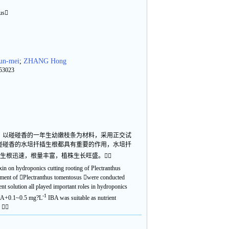
sus
un-mei
;
ZHANG Hong
253023
。以碰碰香的一年生幼嫩枝条为材料，采用正交试
对碰碰香的水培扦插生根都具有重要的作用，水培扦
生根迅速，根量丰富，植株生长旺盛。
uxin on hydroponics cutting rooting of Plectranthus
riment of Plectranthus tomentosus were conducted
t solution all played important roles in hydroponics
-1
+0.1~0.5 mg?L
IBA was suitable as nutrient
. 