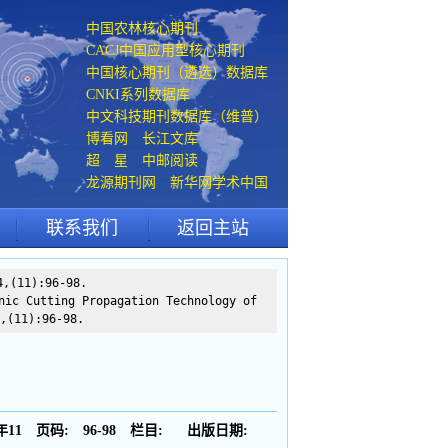
中国农林核心期刊
CACJ中国应用型核心期刊
中国核心期刊（遴选）数据库
CNKI系列数据库
中文科技期刊数据库（维普）
博看网 长江文库
超 星 中邮阅读
龙源期刊网 新华网学术中国
联系我们
返回主站
11):96-98.
nic Cutting Propagation Technology of
,(11):96-98.
年11
页码:
96-98
栏目:
出版日期: