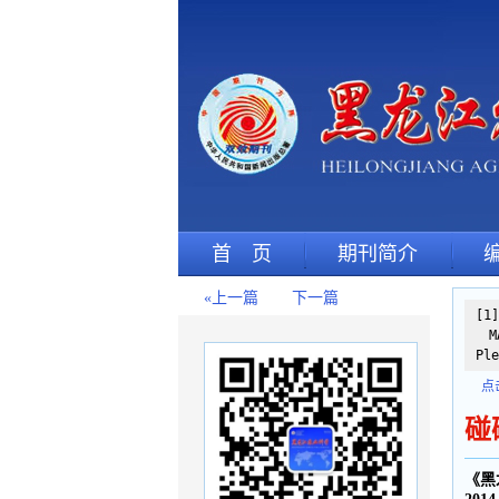
首 页
期刊简介
«上一篇
下一篇
[1
MA
Ple
点
碰
《黑