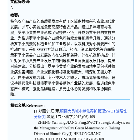
文献标志码:
A
摘要:
特色农产品产业的高质量发展有助于区域乡村振兴和农业现代化
发展。罗平小黄姜是云南高原特色农产品，经过多年培育与发
展，罗平小黄姜产业形成了完整产业链，并成为罗平县的支柱产
业。为推进罗平小黄姜产业绿色可持续发展和质量升级，通过分
析罗平小黄姜的种植业和加工业现状，以及科技对小黄姜产业的
推动作用，采用SWOT方法从政治、经济、资源和技术等方面揭
示罗平小黄姜产业发展的内在优势和劣势，外在机遇和挑战；并
针对罗平小黄姜产业发展中的困境和产业高质量发展目标，提出
对策建议。分析得出，罗平小黄姜产业的发展困境主要包括种植
业病虫害问题、产业规模化和标准化难度大、精深加工能力不
足、自主研发能力弱、专业技术人才缺乏、市场竞争激烈等。建
议持续强化科技赋能罗平小黄姜整体产业链的发展，推进绿色生
态产业模式，强化品牌建设，多元主体协同发展和政策协同保
障。
相似文献/References:
[1]郑燕宁,江 芳.
顺德大良城市绿化养护管理SWOT战略性
分析[J].
黑龙江农业科学,2012,(06):109.
ZHENG Yan-ning,JIANG Fang.SWOT Strategic Analysis on
the Management of theCity Green Maintenance in Daliang
District of Shunde City[J].HEILONGJIANG
AGRICULTURAL SCIENCES,2012,(04):109.