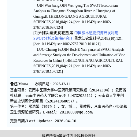
QIN Wen-bang,QIN Wen-geng.The SWOT Ecotourism
Analysis to Changmei Zhongzhou River in Huanjiang of
Guangxi[J].HEILONGJIANG AGRICULTURAL
SCIENCES,2016,(04):124.[doi:10.11942/j.issn1002-
2767.2016.03.0124]
[7]罗创福,秦波,何艳燕,等.
中国藤本植物资源开发利用
SWOT分析及策略研究[J].
黑龙江农业科学,2019,(10):121.
[doi:10.11942/j.issn1002-2767.2019.10.0121]
LUO Chuang-fu,QIN Bo,HE Yan-yan,et al.SWOT Analysis
and Strategic Study on the Development and Utilization of Vine
Resources in China[J].HEILONGJIANG AGRICULTURAL
SCIENCES,2019,(04):121.[doi:10.11942/j.issn1002-
2767.2019.10.0121]
备注/Memo
收稿日期：2025-12-11
基金项目：云南中医药大学中医药政策研究课题（2024ZC04）；云南省
社科联——云南中医药大学联合专项（LHZX202511）；云南省大学生创
新创业训练计划项目（S20241068057）。
第一作者：常浩娟（1979-），女，博士，副教授，从事医药产业经济和
卫生资源配置研究。E-mail：28118038@qq.com。
更新日期/Last Update:
2026-04-10
版权所有©黑龙江农业科技杂志社