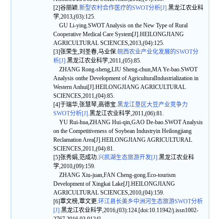
[2]谷丽颖.
新型农村合作医疗的SWOT分析[J].
黑龙江农业科
学,2013,(03):125.
GU Li-ying.SWOT Analysis on the New Type of Rural
Cooperative Medical Care System[J].HEILONGJIANG
AGRICULTURAL SCIENCES,2013,(04):125.
[3]张荣生,刘圣春,马业保.
皖西农业产业化发展的SWOT分
析[J].
黑龙江农业科学,2011,(05):85.
ZHANG Rong-sheng,LIU Sheng-chun,MA Ye-bao.SWOT
Analysis onthe Development of AgriculturalIndustrialization in
Western Anhui[J].HEILONGJIANG AGRICULTURAL
SCIENCES,2011,(04):85.
[4]于瑞华,张慧琴,高德宝.
黑龙江垦区大豆产业竞争力
SWOT分析[J].
黑龙江农业科学,2011,(06):81.
YU Rui-hua,ZHANG Hui-qin,GAO De-bao.SWOT Analysis
on the Competitiveness of Soybean Industryin Heilongjiang
Reclamation Area[J].HEILONGJIANG AGRICULTURAL
SCIENCES,2011,(04):81.
[5]张秀娟,范成功.
兴凯湖生态旅游开发[J].
黑龙江农业科
学,2010,(09):159.
ZHANG Xiu-juan,FAN Cheng-gong.Eco-tourism
Development of Xingkai Lake[J].HEILONGJIANG
AGRICULTURAL SCIENCES,2010,(04):159.
[6]覃文榜,覃文更.
环江县长美乡中洲河生态旅游SWOT分析
[J].
黑龙江农业科学,2016,(03):124.[doi:10.11942/j.issn1002-
2767.2016.03.0124]