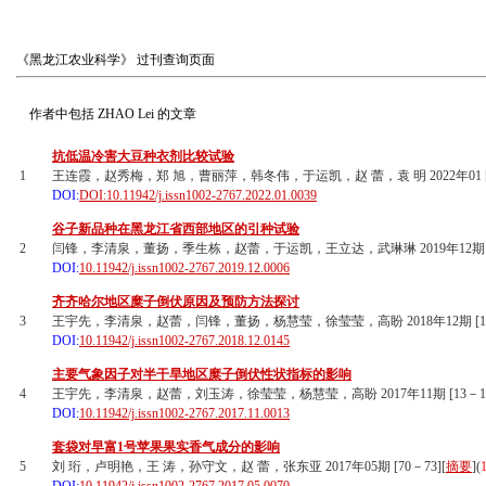
《黑龙江农业科学》
过刊查询页面
作者中包括
ZHAO Lei
的文章
抗低温冷害大豆种衣剂比较试验
1
王连霞，赵秀梅，郑 旭，曹丽萍，韩冬伟，于运凯，赵 蕾，袁 明 2022年01 [3
DOI:
DOI:10.11942/j.issn1002-2767.2022.01.0039
谷子新品种在黑龙江省西部地区的引种试验
2
闫锋，李清泉，董扬，季生栋，赵蕾，于运凯，王立达，武琳琳 2019年12期 [6
DOI:
10.11942/j.issn1002-2767.2019.12.0006
齐齐哈尔地区糜子倒伏原因及预防方法探讨
3
王宇先，李清泉，赵蕾，闫锋，董扬，杨慧莹，徐莹莹，高盼 2018年12期 [145
DOI:
10.11942/j.issn1002-2767.2018.12.0145
主要气象因子对半干旱地区糜子倒伏性状指标的影响
4
王宇先，李清泉，赵蕾，刘玉涛，徐莹莹，杨慧莹，高盼 2017年11期 [13－16，
DOI:
10.11942/j.issn1002-2767.2017.11.0013
套袋对早富1号苹果果实香气成分的影响
5
刘 珩，卢明艳，王 涛，孙守文，赵 蕾，张东亚 2017年05期 [70－73][
摘要
](