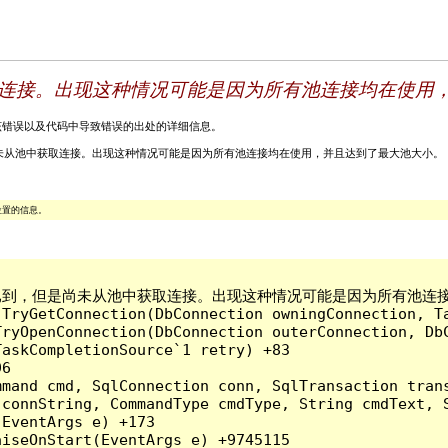
连接。出现这种情况可能是因为所有池连接均在使用
关该错误以及代码中导致错误的出处的详细信息。
超时时间已到，但是尚未从池中获取连接。出现这种情况可能是因为所有池连接均在使用，并且达到了最大池大小。
位置的信息。
到。超时时间已到，但是尚未从池中获取连接。出现这种情况可能是因为所有池
.TryGetConnection(DbConnection owningConnection, Ta
TryOpenConnection(DbConnection outerConnection, DbC
askCompletionSource`1 retry) +83

6

mand cmd, SqlConnection conn, SqlTransaction trans
connString, CommandType cmdType, String cmdText, S
EventArgs e) +173

iseOnStart(EventArgs e) +9745115
