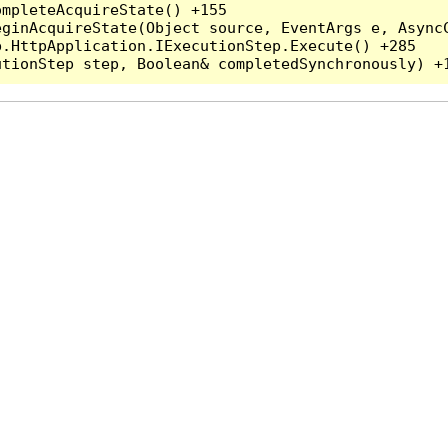
mpleteAcquireState() +155

ginAcquireState(Object source, EventArgs e, AsyncC
.HttpApplication.IExecutionStep.Execute() +285
