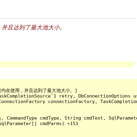
，并且达到了最大池大小。
连接均在使用，并且达到了最大池大小。]

skCompletionSource`1 retry, DbConnectionOptions us
onnectionFactory connectionFactory, TaskCompletion
, CommandType cmdType, String cmdText, SqlParamete
qlParameter[] cmdParms) +151
