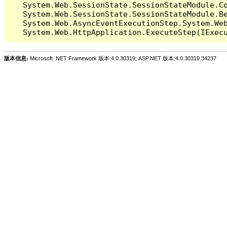
   System.Web.SessionState.SessionStateModule.Co
   System.Web.SessionState.SessionStateModule.Be
   System.Web.AsyncEventExecutionStep.System.Web
版本信息:
Microsoft .NET Framework 版本:4.0.30319; ASP.NET 版本:4.0.30319.34237