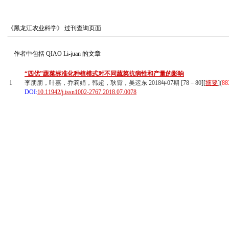
《黑龙江农业科学》
过刊查询页面
作者中包括
QIAO Li-juan
的文章
“四优”蔬菜标准化种植模式对不同蔬菜抗病性和产量的影响
1
李朋朋，叶嘉，乔莉娟，韩超，耿霄，吴运东 2018年07期 [78－80][
摘要
](
88
DOI:
10.11942/j.issn1002-2767.2018.07.0078