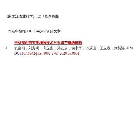
《黑龙江农业科学》
过刊查询页面
作者中包括
LIU Fang-ming
的文章
吉林省西部节肥增效技术对玉米产量的影响
1
窦金刚，刘方明，高玉山，孙云云，侯中华，万成山，王立春，刘慧涛 2020年03
DOI:
10.11942/j.issn1002-2767.2020.03.0001