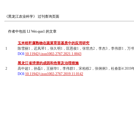
《黑龙江农业科学》
过刊查询页面
作者中包括
LI Wei-qun1
的文章
玉米秸秆腐熟物在蔬菜育苗基质中的应用研究
1
陈雪丽1，迟凤琴1，张久明1，匡恩俊1，张世杰2，李杰3，李伟群1，万书明1 20
DOI:
10.11942/j.issn1002-2767.2021.1.0043
黑龙江省涝渍的成因和危害及治理措施
2
高中超1，孙磊1，王丽华1，李伟群1，宋柏权2，张俐俐3，杜春影4 2019年11期
DOI:
10.11942/j.issn1002-2767.2019.11.0142