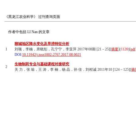
《黑龙江农业科学》
过刊查询页面
作者中包括
LI Nan
的文章
聊城地区降水变化及旱涝特征分析
1
刘顼，李楠，席晓彤，孔宁宁，李亚萍 2017年08期 [21－25][
摘要
](
1120
)
[
pdf
DOI:
10.11942/j.issn1002-2767.2017.08.0021
生物制药专业与基础课程对接研究
2
关 力，张 瑜，王 涛，李 楠，杨 晶，孙 佳，刘程诚 2011年10 [124－125][
摘