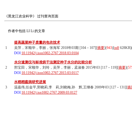
《黑龙江农业科学》
过刊查询页面
作者中包括
LI Li
的文章
提高蔬菜种子质量的包衣技术
1
吴萍，宋顺华，李丽，张海军 2018年03期 [104－107][
摘要
](
943
)
[
pdf
628KB]
DOI:
10.11942/j.issn1002-2767.2018.03.0104
水分速测仪与标准烘干法测定种子水分的比较分析
2
邢宝田，宋顺华，刘玲，吴萍，李丽，孟淑春 2015年03 [117－119][
摘要
](
57
DOI:
10.11942/j.issn1002-2767.2015.03.0117
水稻稻瘟病研究进展
3
温嘉伟,任金平,郭晓莉,李 莉,刘晓梅,孙 辉,王继春 2009年03 [127－131][
摘
DOI:
10.11942/j.isn1002-2767.2009.03.0127