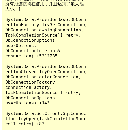
所有池连接均在使用，并且达到了最大池
大小。]

System.Data.ProviderBase.DbConn
ectionFactory.TryGetConnection(
DbConnection owningConnection, 
TaskCompletionSource`1 retry, 
DbConnectionOptions 
userOptions, 
DbConnectionInternal& 
connection) +5312735

System.Data.ProviderBase.DbConn
ectionClosed.TryOpenConnection(
DbConnection outerConnection, 
DbConnectionFactory 
connectionFactory, 
TaskCompletionSource`1 retry, 
DbConnectionOptions 
userOptions) +143

System.Data.SqlClient.SqlConnec
tion.TryOpen(TaskCompletionSour
ce`1 retry) +83
