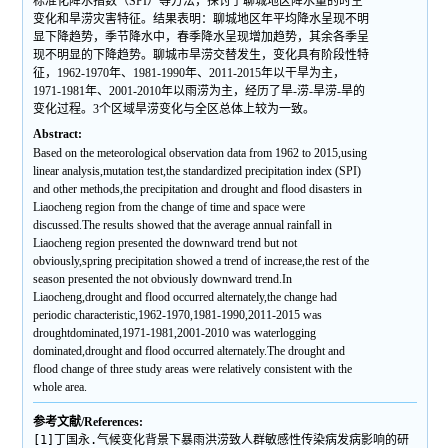
标准化降水指数（SPI）等方法，探讨了聊城地区降水量的时空
变化和旱涝灾害特征。结果表明：聊城地区年平均降水呈现不明
显下降趋势，季节降水中，春季降水呈现增加趋势，其余各季呈
现不明显的下降趋势。聊城市旱涝交替发生，变化具有阶段性特
征，1962-1970年、1981-1990年、2011-2015年以干旱为主，
1971-1981年、2001-2010年以雨涝为主，经历了旱-涝-旱涝-旱的
变化过程。3个区域旱涝变化与全区总体上较为一致。
Abstract:
Based on the meteorological observation data from 1962 to 2015,using
linear analysis,mutation test,the standardized precipitation index (SPI)
and other methods,the precipitation and drought and flood disasters in
Liaocheng region from the change of time and space were
discussed.The results showed that the average annual rainfall in
Liaocheng region presented the downward trend but not
obviously,spring precipitation showed a trend of increase,the rest of the
season presented the not obviously downward trend.In
Liaocheng,drought and flood occurred alternately,the change had
periodic characteristic,1962-1970,1981-1990,2011-2015 was
droughtdominated,1971-1981,2001-2010 was waterlogging
dominated,drought and flood occurred alternately.The drought and
flood change of three study areas were relatively consistent with the
whole area.
参考文献/References:
[1]丁国永.气候变化背景下暴雨洪涝致人群敏感性传染病发病影响的研