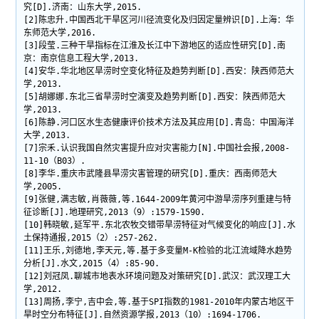
究[D].济南：山东大学,2015.
[2]陈忠升.中国西北干旱区河川径流变化及归因定量辨识[D].上海：华
东师范大学,2016.
[3]段莹.三种干旱指标在江淮及长江中下游地区的适应性研究[D].南
京：南京信息工程大学,2013.
[4]安华.华北地区旱涝时空变化特征及趋势判断[D].西安：陕西师范大
学,2013.
[5]胡娜娜.东北三省旱涝时空演变及趋势判断[D].西安：陕西师范大
学,2013.
[6]陈静.河口区水生态健康评价技术方法及其应用[D].青岛：中国海洋
大学,2013.
[7]宗禾.认识我国自然灾害提升应对灾害能力[N].中国社会报,2008-
11-10（B03）.
[8]李华.重庆市武隆县旱涝灾害管理的研究[D].重庆：西南师范大
学,2005.
[9]张健,满志敏,肖薇薇,等.1644-2009年黄河中游旱涝序列重建与特
征诊断[J].地理研究,2013（9）:1579-1590.
[10]韩晓敏,延军平.东北农牧交错带旱涝特征对气候变化的响应[J].水
土保持通报,2015（2）:257-262.
[11]王乐,刘德地,李天元,等.基于多变量M-K检验的北江流域降水趋势
分析[J].水文,2015（4）:85-90.
[12]刘冠凤.聊城市地表水环境问题及对策研究[D].武汉：武汉理工大
学,2012.
[13]周扬,李宁,吉中会,等.基于SPI指数的1981-2010年内蒙古地区干
旱时空分布特征[J].自然资源学报,2013（10）:1694-1706.