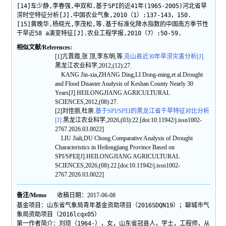
[14]车少静,李春强,申双和.基于SPI的近41年(1965-2005)河北省旱
涝时空特征分析[J].中国农业气象,2010（1）:137-143，150.
[15]黄晚华,杨晓光,李茂松,等.基于标准化降水指数的中国南方季节性
干旱近58 a演变特征[J].农业工程学报,2010（7）:50-59.
相似文献/References:
[1]亢晋霞,张 顶,李东明,等.
克山县近30年旱涝灾害分析[J].
黑龙江农业科学,2012,(12):27.
KANG Jin-xia,ZHANG Ding,LI Dong-ming,et al.Drought
and Flood Disaster Analysis of Keshan County Nearly 30
Years[J].HEILONGJIANG AGRICULTURAL
SCIENCES,2012,(08):27.
[2]刘佳丽,杜崇.
基于SPI/SPEI的黑龙江省干旱特征对比分析
[J].
黑龙江农业科学,2026,(03):22.[doi:10.11942/j.issn1002-
2767.2026.03.0022]
LIU Jiali,DU Chong.Comparative Analysis of Drought
Characteristics in Heilongjiang Province Based on
SPI/SPEI[J].HEILONGJIANG AGRICULTURAL
SCIENCES,2026,(08):22.[doi:10.11942/j.issn1002-
2767.2026.03.0022]
备注/Memo
收稿日期：2017-06-08
基金项目：山东省气象局青年基金资助项目（2016SDQN19）；聊城市气
象局资助项目（2016lcqx05）
第一作者简介：刘顼（1964-），女，山东省冠县人，学士，工程师，从