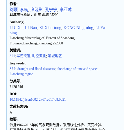
作者:
刘顼
;
李楠
;
席晓彤
;
孔宁宁
;
李亚萍
聊城市气象局，山东 聊城 25200
Author(s):
LIU Xu
;
LI Nan
;
XI Xiao-tong
;
KONG Ning-ning
;
LI Ya-
ping
Liaocheng Meteorological Bureau of Shandong
Province,Liaocheng,Shandong 252000
关键词:
SPI
;
旱涝灾害
;
时空变化
;
聊城地区
Keywords:
SPI
;
drought and flood disasters
;
the change of time and space
;
Liaocheng region
分类号:
P426.616
DOI:
10.11942/j.issn1002-2767.2017.08.0021
文献标志码:
A
摘要:
依据1962-2015年的气象观测数据，采用线性分析、突变检验、