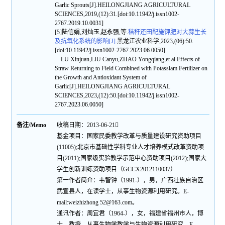
Garlic Sprouts[J].HEILONGJIANG AGRICULTURAL
SCIENCES,2019,(12):31.[doi:10.11942/j.issn1002-
2767.2019.10.0031]
[5]陆信娟,刘灿玉,赵永强,等.
秸秆还田配施钾肥对大蒜生长
及抗氧化系统的影响[J].
黑龙江农业科学,2023,(06):50.
[doi:10.11942/j.issn1002-2767.2023.06.0050]
LU Xinjuan,LIU Canyu,ZHAO Yongqiang,et al.Effects of
Straw Returning to Field Combined with Potassiam Fertilizer on
the Growth and Antioxidant System of
Garlic[J].HEILONGJIANG AGRICULTURAL
SCIENCES,2023,(12):50.[doi:10.11942/j.issn1002-
2767.2023.06.0050]
备注/Memo
收稿日期：2013-06-21
基金项目：国家民委教学改革与质量建设研究资助项目
(11005);北京市基础性学科专业人才培养模式改革资助项
目(2011);国家级实验教学示范中心资助项目(2012);国家大
学生创新训练资助项目（GCCX2012110037）
第一作者简介：韦智钟（1991-），男，广西壮族自治区
武宣县人，在读学士，从事生物资源利用研究。E-
mail:weizhizhong 52@163.com。
通讯作者：周宜君（1964-），女，福建省福州市人，博
士，教授，从事生物学教学与生物资源利用研究。E-