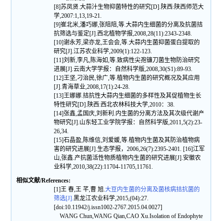
[8]苏凤贤.大蒜汁生物抑菌特性的研究[D].陕西:陕西师范大
学,2007:1,13,19-21.
[9]崔北米,潘巧娜,张陪陪,等.大蒜内生细菌的分离及抗菌拮
抗筛选与鉴定[J].西北植物学报,2008,28(11):2343-2348.
[10]谢永芳,梁亦龙,王会会,等.大蒜内生菌抑菌蛋白提取的
研究[J].江苏农业科学,2009(1):122-123.
[11]刘新,李凡,陈海如,等.致病性尖孢镰刀菌生物防治研究
进展[J].云南大学学报：自然科学版,2008,30(S1):89-93.
[12]王坚,刁治民,徐广,等.植物内生菌的研究概况及其应用
[J].青海草业,2008,17(1):24-28.
[13]王娜娜.拮抗性大蒜内生细菌的多样性及其促植物生长
特性研究[D].陕西:西北农林科技大学,2010：38.
[14]张鑫,孟国庆,刘新利.内生菌的分离方法及其次级代谢产
物研究[J].山东轻工业学院学报：自然科学版,2011,5(2):23-
26,34.
[15]石晶盈,陈维信,刘爱媛,等.植物内生菌及其防治植物病
害的研究进展[J].生态学报，2006,26(7):2395-2401. [16]江军
山,张鑫.产抗菌活性物质植物内生菌的研究进展[J].安徽农
业科学,2010,38(22):11704-11705,11761.
相似文献/References:
[1]王 春,王 芊,曹 旭.
大豆内生菌的分离及菌核病拮抗菌的
筛选[J].
黑龙江农业科学,2015,(04):27.
[doi:10.11942/j.issn1002-2767.2015.04.0027]
WANG Chun,WANG Qian,CAO Xu.Isolation of Endophyte