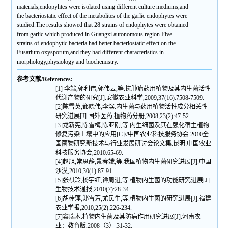
materials,endopyhtes were isolated using different culture mediums,and
the bacteriostatic effect of the metabolites of the garlic endophytes were
studied.The results showed that 28 strains of endophytes were obtained
from garlic which produced in Guangxi autonomous region.Five
strains of endophytic bacteria had better bacteriostatic effect on the
Fusarium oxysporum,and they had different characteristics in
morphology,physiology and biochemistry.
参考文献/References:
[1] 李端,郭利伟,郭伟云,等.抗肿瘤药用植物及其内生菌活性
代谢产物的研究[J].安徽农业科学,2009,37(16):7508-7509.
[2]陈雪英,都晓伟,李滨.内生菌与药用植物活性成分相关性
研究进展[J].国外医药,植物药分册,2008,23(2):47-52.
[3]龙新宪,陈雪梅,陈亚刚,等.内生细菌及其在强化宿主植物
修复污染土壤中的应用[C]//中国农业科技服务协会.2010全
国菌物研究新技术与行业发展研讨会论文集.昆明:中国农业
科技服务协会,2010:65-69.
[4]赵旭,常思静,景春娥,等.我国植物内生菌研究进展[J].中国
沙漠,2010,30(1):87-91.
[5]张祺玲,杨宇红,谭周进,等.植物内生菌的功能研究进展[J].
生物技术通报,2010(7):28-34.
[6]胡桂萍,郑雪芳,尤民生,等.植物内生菌的研究进展[J].福建
农业学报,2010,25(2):226-234.
[7]窦瑞木.植物内生菌及其防病作用研究进展[J].河南农
业：教育版,2008（3）:31-32.