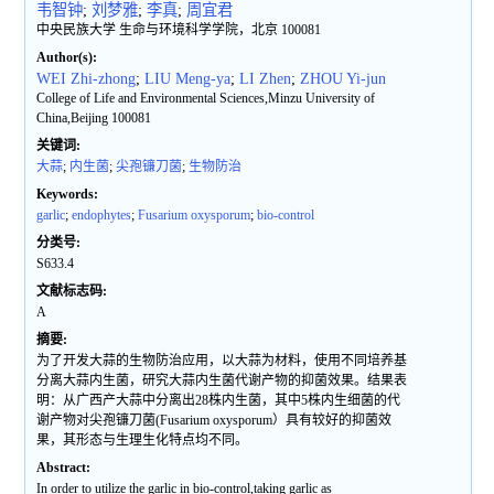
韦智钟
;
刘梦雅
;
李真
;
周宜君
中央民族大学 生命与环境科学学院，北京 100081
Author(s):
WEI Zhi-zhong
;
LIU Meng-ya
;
LI Zhen
;
ZHOU Yi-jun
College of Life and Environmental Sciences,Minzu University of
China,Beijing 100081
关键词:
大蒜
;
内生菌
;
尖孢镰刀菌
;
生物防治
Keywords:
garlic
;
endophytes
;
Fusarium oxysporum
;
bio-control
分类号:
S633.4
文献标志码:
A
摘要:
为了开发大蒜的生物防治应用，以大蒜为材料，使用不同培养基
分离大蒜内生菌，研究大蒜内生菌代谢产物的抑菌效果。结果表
明：从广西产大蒜中分离出28株内生菌，其中5株内生细菌的代
谢产物对尖孢镰刀菌(Fusarium oxysporum）具有较好的抑菌效
果，其形态与生理生化特点均不同。
Abstract:
In order to utilize the garlic in bio-control,taking garlic as