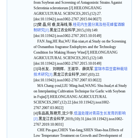
from Soybean and Screening of Antagonistic Strains Aganist
Sclerotinia sclerotiorum [J].HEILONGJIANG
AGRICULTURAL SCIENCES,2015,(12):27.
[doi:10.11942/j.issn1002-2767.2015.04.0027]
[2]樊 晶,何 睿,吴海线,等.
桂花内生菌分离及桂花蜂蜜酒酿
制研究[J].
黑龙江农业科学,2015,(10):149.
[doi:10.11942/j.issn1002-2767.2015.10.0149]
FAN Jing,HE Rui,WU Hai-xian,et al.Study on the Screening
of Osmanthus fragranse Endophytes and the Technology
Condition for Making Honey Wine[J].HEILONGJIANG
AGRICULTURAL SCIENCES,2015,(12):149.
[doi:10.11942/j.issn1002-2767.2015.10.0149]
[3]马长友．刘明辉．王淑华．薛凤军.
富锦市蒜豆套种栽培
技术研究[J].
黑龙江农业科学,2007,(03):22.
[doi:10.11942/j.issn1002-2767.2007.03.0022]
MA Chang-youl,LIU Ming-huil,WANG Shu-hual,et al.Study
on Interplanting Cultivation Technique for Garlic with Soybean
in Fujin[J].HEILONGJIANG AGRICULTURAL
SCIENCES,2007,(12):22.[doi:10.11942/j.issn1002-
2767.2007.03.0022]
[4]车品高,陈艳芳,沈少华.
低温处理对青蒜生长发育的影响
[J].
黑龙江农业科学,2019,(10):31.[doi:10.11942/j.issn1002-
2767.2019.10.0031]
CHE Pin-gao,CHEN Yan-fang,SHEN Shao-hua.Effects of
Low Temperature Treatment on Growth and Development of