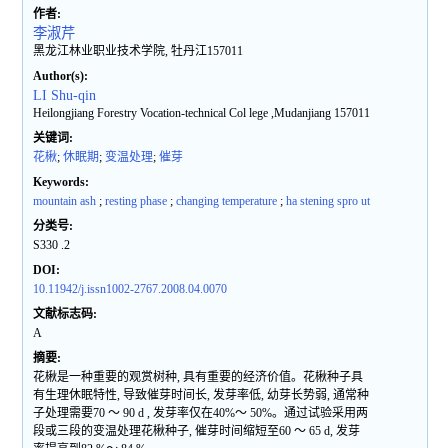
作者:
李淑芹
黑龙江林业职业技术学院, 牡丹江157011
Author(s):
LI Shu-qin
Heilongjiang Forestry Vocation-technical Col lege ,Mudanjiang 157011
关键词:
花楸
;
休眠期
;
变温处理
;
催芽
Keywords:
mountain ash
;
resting phase
;
changing temperature
;
ha stening spro ut
分类号:
S330 .2
DOI:
10.11942/j.issn1002-2767.2008.04.0070
文献标志码:
A
摘要:
花楸是一种重要的观赏树种, 具有重要的经济价值。花楸种子具
有生理休眠特性, 导致催芽时间长, 发芽率低, 幼芽长势弱, 通常种
子处理需要70 ～ 90 d , 发芽率仅在40%～ 50%。通过试验采用两
段或三段的变温处理花楸种子, 催芽时间缩短至60 ～ 65 d, 发芽