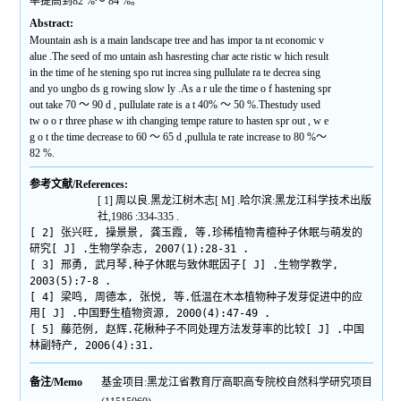
率提高到82 %～ 84 %。
Abstract:
Mountain ash is a main landscape tree and has impor ta nt economic v
alue .The seed of mo untain ash hasresting char acte ristic w hich result
in the time of he stening spo rut increa sing pullulate ra te decrea sing
and yo ungbo ds g rowing slow ly .As a r ule the time o f hastening spr
out take 70 ～ 90 d , pullulate rate is a t 40% ～ 50 %.Thestudy used
tw o o r three phase w ith changing tempe rature to hasten spr out , w e
g o t the time decrease to 60 ～ 65 d ,pullula te rate increase to 80 %～
82 %.
参考文献/References:
[ 1] 周以良.黑龙江树木志[ M] .哈尔滨:黑龙江科学技术出版
社,1986 :334-335 .
[ 2] 张兴旺, 操景景, 龚玉霞, 等.珍稀植物青檀种子休眠与萌发的
研究[ J] .生物学杂志, 2007(1):28-31 .
[ 3] 邢勇, 武月琴.种子休眠与致休眠因子[ J] .生物学教学,
2003(5):7-8 .
[ 4] 梁鸣, 周德本, 张悦, 等.低温在木本植物种子发芽促进中的应
用[ J] .中国野生植物资源, 2000(4):47-49 .
[ 5] 藤范例, 赵辉.花楸种子不同处理方法发芽率的比较[ J] .中国
林副特产, 2006(4):31.
备注/Memo
基金项目:黑龙江省教育厅高职高专院校自然科学研究项目