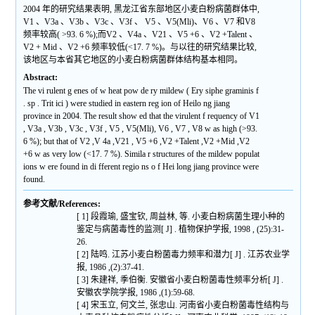
2004 年的研究结果表明, 黑龙江省东部地区小麦白粉病菌群体中,
V1 、V3a 、V3b 、V3c 、V3f 、 V5 、V5(Mli)、V6 、V7 和V8
频率较高( >93. 6 %);而V2 、V4a 、V21 、V5 +6 、V2 +Talent 、
V2 + Mid 、V2 +6 频率较低(<17. 7 %)。与以往的研究结果比较,
该地区与本省其它地区的小麦白粉病菌群体结构基本相同。
Abstract:
The vi rulent g enes of w heat pow de ry mildew ( Ery siphe graminis f
. sp . Trit ici ) were studied in eastern reg ion of Heilo ng jiang
province in 2004. The result show ed that the virulent f requency of V1
, V3a , V3b , V3c , V3f , V5 , V5(Mli), V6 , V7 , V8 w as high (>93.
6 %); but that of V2 ,V 4a ,V21 , V5 +6 ,V2 +Talent ,V2 +Mid ,V2
+6 w as very low (<17. 7 %). Simila r structures of the mildew populat
ions w ere found in di fferent regio ns o f Hei long jiang province were
found.
参考文献/References:
[ 1] 段霞瑜, 盛宝钦, 周益林, 等. 小麦白粉病菌生理小种的
鉴定与病菌毒性的监测[ J] . 植物保护学报, 1998 , (25):31-
26.
[ 2] 陆鸣. 江苏小麦白粉菌毒力频率和潜力[ J] . 江苏农业学
报, 1986 ,(2):37-41.
[ 3] 朱建祥, 季伯衡. 安徽省小麦白粉菌毒性频率分析[ J] .
安徽农学院学报, 1986 ,(1):59-68.
[ 4] 宋玉立, 何文兰, 张忠山. 河南省小麦白粉菌毒性结构与