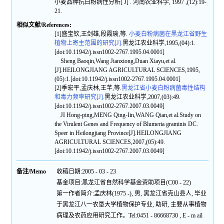
小麦品种抗白粉病性分析[ J] . 河南农业科学, 1997 ,(12):19-
21.
相似文献/References:
[1]盛宝钦,王剑雄,段霞瑜,等.
小麦白粉病菌在黑龙江省野生
植物上寄主范围的研究[J].
黑龙江农业科学,1995,(04):1.
[doi:10.11942/j.issn1002-2767.1995.04.0001]
Sheng Baoqin,Wang Jianxiong,Duan Xiayu,et al.
[J].HEILONGJIANG AGRICULTURAL SCIENCES,1995,
(05):1.[doi:10.11942/j.issn1002-2767.1995.04.0001]
[2]季宏平,孟庆林,王芊,等.
黑龙江省小麦白粉病菌毒性结构
和毒力频率研究[J].
黑龙江农业科学,2007,(03):49.
[doi:10.11942/j.issn1002-2767.2007.03.0049]
JI Hong-ping,MENG Qing-Iin,WANG Qian,et al.Study on
the Virulent Genes and Frequency of Blumeria graminis DC.
Speer in Heilongjiang Province[J].HEILONGJIANG
AGRICULTURAL SCIENCES,2007,(05):49.
[doi:10.11942/j.issn1002-2767.2007.03.0049]
备注/Memo
收稿日期:2005 - 03 - 23
基金项目:黑龙江省自然科学基金资助项目(C00 - 22)
第一作者简介:孟庆林(1975 -), 男, 黑龙江省克山县人, 毕业
于黑龙江八一农垦大学植物保护专业, 助研, 主要从事植物
病理及农药应用研究工作。Tel:0451 - 86668730 , E - m ail